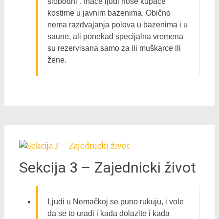
slobodni“. Inače ljudi nose kupaće
kostime u javnim bazenima. Obično
nema razdvajanja polova u bazenima i u
saune, ali ponekad specijalna vremena
su rezervisana samo za ili muškarce ili
žene.
Sekcija 3 – Zajednicki život
Ljudi u Nemačkoj se puno rukuju, i vole
da se to uradi i kada dolazite i kada