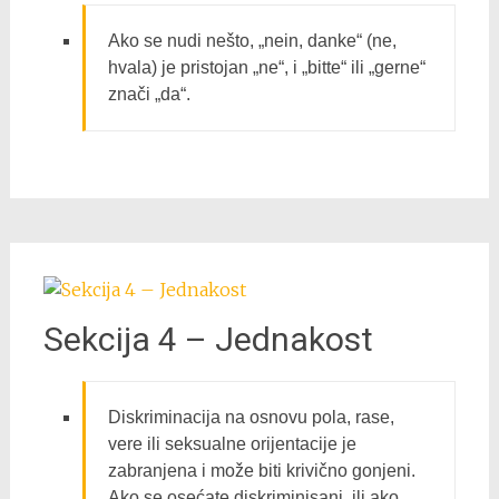
Ako se nudi nešto, „nein, danke“ (ne,
hvala) je pristojan „ne“, i „bitte“ ili „gerne​​“
znači „da“.
Sekcija 4 – Jednakost
Diskriminacija na osnovu pola, rase,
vere ili seksualne orijentacije je
zabranjenа i može biti krivično gonjeni.
Ako se osećate diskriminisani, ili ako