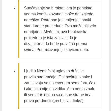
Suočavanje sa birokratijom je ponekad
veoma komplikovano i može da izgleda
nerešivo. Potrebno je strpljenje i pratiti
standardne procedure. Ovo može biti vrlo
neprijatno. Međutim, ova birokratska
procedura je ista za sve i da je
dizajnirana da bude pravićna prema
svima. Podmićivanje je krivično delo.
Ljudi u Nemačkoj uglavno drže se
pravila saobraćaja. Oni poštuju znake i
zaustavaju se na crvenom semaforu, čak
i ako niko nije na vidiku. Ako nema znak
ili semafor: osoba sa desne strane ima
pravo prednosti („rechts vor links“).