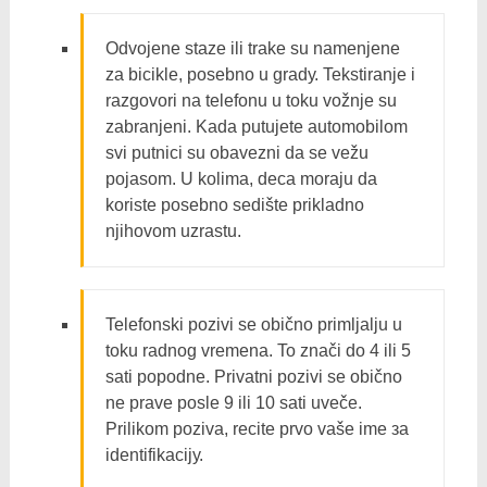
Odvojene staze ili trake su namenjene
za bicikle, posebno u gradу. Tekstiranje i
razgovori na telefonu u toku vožnje su
zabranjeni. Kada putujete automobilom
svi putnici su obavezni da se vežu
pojasom. U kolima, deca moraju da
koriste posebno sedište prikladno
njihovom uzrastu.
Telefonski pozivi se obično primljalju u
toku radnog vremena. To znači do 4 ili 5
sati popodne. Privatni pozivi se obično
ne prave posle 9 ili 10 sati uveče.
Prilikom poziva, recite prvo vaše ime за
identifikacijу.