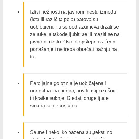
Izlivi nežnosti na javnom mestu između
(ista ili različita pola) parova su
uobičajeni. Tu se podrazumeva držati se
za ruke, a takođe ljubiti se ili maziti se na
javnom mestu. Ovo je opšteprihvaćeno
ponašanje i ne treba obraćati pažnju na
to.
Parcijalna golotinja je uobičajena i
normalna, na primer, nositi majice i šorc
ili kratke suknje. Gledati druge ljude
smatra se nepristojno
Saune i nekoliko bazena su „tekstilno