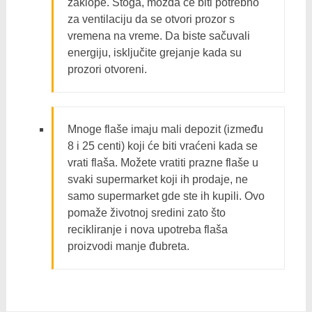
zaklope. Stoga, možda će biti potrebno
za ventilaciju da se otvori prozor s
vremena na vreme. Da biste sačuvali
energiju, isključite grejanje kada su
prozori otvoreni.
Mnoge flaše imaju mali depozit (između
8 i 25 centi) koji će biti vraćeni kada se
vrati flaša. Možete vratiti prazne flaše u
svaki supermarket koji ih prodaje, ne
samo supermarket gde ste ih kupili. Ovo
pomaže životnoj sredini zato što
recikliranje i nova upotreba flaša
proizvodi manje đubreta.