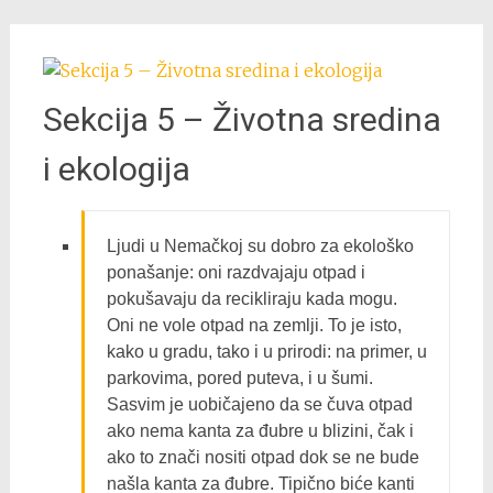
Sekcija 5 – Životna sredina
i ekologija
Ljudi u Nemačkoj su dobro za ekološko
ponašanje: oni razdvajaju otpad i
pokušavaju da recikliraju kada mogu.
Oni ne vole otpad na zemlji. To je isto,
kako u gradu, tako i u prirodi: na primer, u
parkovima, pored puteva, i u šumi.
Sasvim je uobičajeno da se čuva otpad
ako nema kanta za đubre u blizini, čak i
ako to znači nositi otpad dok se ne bude
našla kanta za đubre. Tipično biće kanti