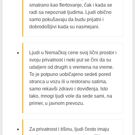
smatrano kao flertovanje, čak i kada se
radi sa nepoznati ljudima. Ljudi obično
samo pokušavaju da budu prijatni i
dobrodošljivi kada su nasmejani.
Ljudi u Nemačkoj cene svoj lični prostor i
svoju privatnost i neki put se čini da su
udaljeni od drugih s vremena na vreme.
To je potpuno uobičajeno sedeti pored
stranca u vozu ili u restoranu satima,
samo rekavši zdravo i doviđenja. Isto
tako, mnogi ljudi vole da sede sami, na
primer, u javnom prevozu.
Za privatnost i tišinu, ljudi često imaju