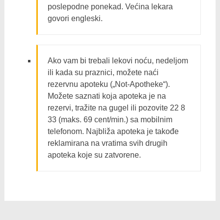
poslepodne ponekad. Većina lekara
govori engleski.
Ako vam bi trebali lekovi noću, nedeljom
ili kada su praznici, možete naći
rezervnu apoteku („Not-Apotheke“).
Možete saznati koja apoteka je na
rezervi, tražite na gugel ili pozovite 22 8
33 (maks. 69 cent/min.) sa mobilnim
telefonom. Najbliža apoteka je takođe
reklamirana na vratima svih drugih
apoteka koje su zatvorene.