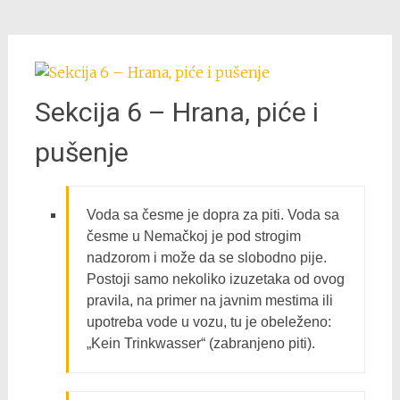
Sekcija 6 – Hrana, piće i
pušenje
Voda sa česme je dopra za piti. Voda sa
česme u Nemačkoj je pod strogim
nadzorom i može da se slobodno pije.
Postoji samo nekoliko izuzetaka od ovog
pravila, na primer na javnim mestima ili
upotreba vode u vozu, tu je obeleženo:
„Kein Trinkwasser“ (zabranjeno piti).