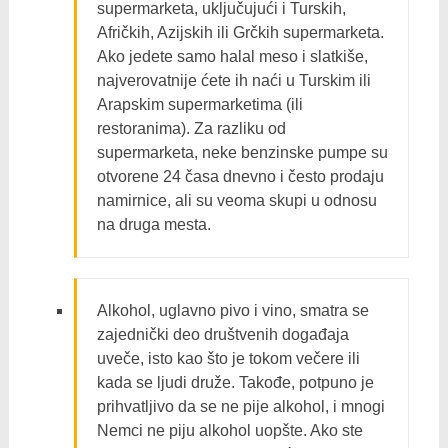
supermarketa, uključujući i Turskih,
Afričkih, Azijskih ili Grčkih supermarketa.
Ako jedete samo halal meso i slatkiše,
najverovatnije ćete ih naći u Turskim ili
Arapskim supermarketima (ili
restoranima). Za razliku od
supermarketa, neke benzinske pumpe su
otvorene 24 časa dnevno i često prodaju
namirnice, ali su veoma skupi u odnosu
na druga mesta.
Alkohol, uglavno pivo i vino, smatra se
zajednički deo društvenih događaja
uveče, isto kao što je tokom večere ili
kada se ljudi druže. Takođe, potpuno je
prihvatljivo da se ne pije alkohol, i mnogi
Nemci ne piju alkohol uopšte. Ako ste