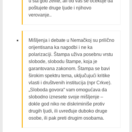
u šta god želite, ali od vas se očekuje da
poštujete druge ljude i njihovo
verovanje..
Mišljenja i debate u Nemačkoj su prilično
orijentisana ka nagodbi i ne ka
polarizaciji. Štampa uživa posebnu vrstu
slobode, slobodu štampe, koja je
garantovana zakonom. Štampa se bavi
širokim spektru tema, uključujući kritike
vlasti i društvenih institucija (npr Crkve).
„Sloboda govora“ vam omogućava da
slobodno iznesete svoje mišljenje –
dokle god niko ne diskriminiše protiv
drugih ljudi, ili uvređuje duboko druge
osobe, ili pak preti drugim osobama.