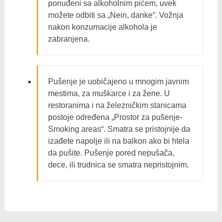
ponuđeni sa alkoholnim pićem, uvek
možete odbiti sa „Nein, danke“. Vožnja
nakon konzumacije alkohola je
zabranjena.
Pušenje je uobičajeno u mnogim javnim
mestima, za muškarce i za žene. U
restoranima i na železničkim stanicama
postoje određena „Prostor za pušenje-
Smoking areas“. Smatra se pristojnije da
izađete napolje ili na balkon ako bi htela
da pušite. Pušenje pored nepušača,
dece, ili trudnica se smatra nepristojnim.