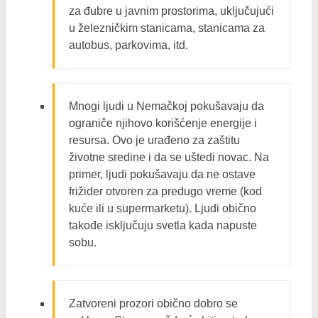
za đubre u javnim prostorima, uključujući
u železničkim stanicama, stanicama za
autobus, parkovima, itd.
Mnogi ljudi u Nemačkoj pokušavaju da
ograniče njihovo korišćenje energije i
resursa. Ovo je urađeno za zaštitu
životne sredine i da se uštedi novac. Na
primer, ljudi pokušavaju da ne ostave
frižider otvoren za predugo vreme (kod
kuće ili u supermarketu). Ljudi obično
takođe isključuju svetla kada napuste
sobu.
Zatvoreni prozori obično dobro se