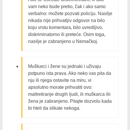
vam neko bude pretio, čak i ako samo
verbalno: možete pozvati policiju. Nasilje
nikada nije prihvatljiv odgovor na bilo
koju vrstu komentara, bilo uvredljivo,
diskriminatorno ili pretećе. Osim toga,
nasilje je zabranjeno u Nemačkoj.
Muškarci i žene su jednaki i uživaju
potpuno ista prava. Ako neko vas pita da
nju ili njega ostavite na miru, vi
apsolutno morate prihvatiti ovo:
maltretiranje drugih ljudi, ili muškarca ilii
žena je zabranjeno. Pitajte dozvolu kada
bi hteli da slikate nekoga.