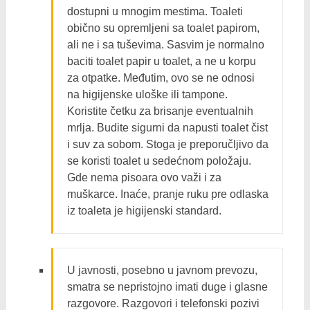
dostupni u mnogim mestima. Toaleti
obično su opremljeni sa toalet papirom,
ali ne i sa tuševima. Sasvim je normalno
baciti toalet papir u toalet, a ne u korpu
za otpatke. Međutim, ovo se ne odnosi
na higijenske uloške ili tampone.
Koristite četku za brisanje eventualnih
mrlja. Budite sigurni da napusti toalet čist
i suv za sobom. Stoga je preporučljivo da
se koristi toalet u sedećnom položaju.
Gde nema pisoara ovo važi i za
muškarce. Inaće, pranje ruku pre odlaska
iz toaleta je higijenski standard.
U javnosti, posebno u javnom prevozu,
smatra se nepristojno imati duge i glasne
razgovore. Razgovori i telefonski pozivi