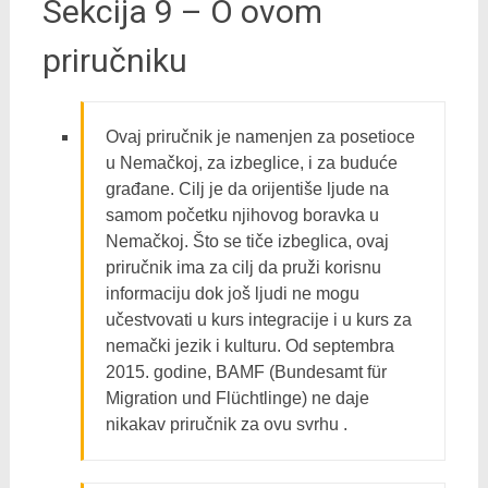
Sekcija 9 – O ovom
priručniku
Ovaj priručnik je namenjen za posetioce
u Nemačkој, za izbeglice, i za buduće
građane. Cilj je da orijentiše ljude na
samom početku njihovog boravka u
Nemačkoj. Što se tiče izbeglica, ovaj
priručnik ima za cilj da pruži korisnu
informaciju dok još ljudi ne mogu
učestvovati u kurs integracije i u kurs za
nemački jezik i kulturu. Od septembra
2015. godine, BAMF (Bundesamt für
Migration und Flüchtlinge) ne daje
nikakav priručnik za ovu svrhu .