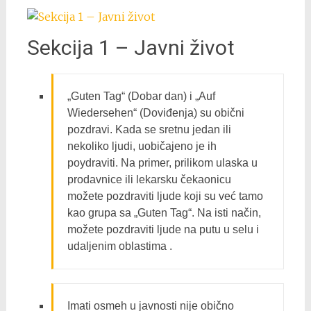
Sekcija 1 – Javni život
„Guten Tag“ (Dobar dan) i „Auf
Wiedersehen“ (Doviđenja) su obični
pozdravi. Kada se sretnu jedan ili
nekoliko ljudi, uobičajeno je ih
poydraviti. Na primer, prilikom ulaska u
prodavnice ili lekarsku čekaonicu
možete pozdraviti ljude koji su već tamo
kao grupa sa „Guten Tag“. Na isti način,
možete pozdraviti ljude na putu u selu i
udaljenim oblastima .
Imati osmeh u javnosti nije obično