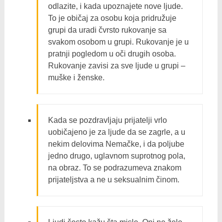
odlazite, i kada upoznajete nove ljude.
To je običaj za osobu koja pridružuje
grupi da uradi čvrsto rukovanje sa
svakom osobom u grupi. Rukovanje je u
pratnji pogledom u oči drugih osoba.
Rukovanje zavisi za sve ljude u grupi –
muške i ženske.
Kada se pozdravljaju prijatelji vrlo
uobičajeno je za ljude da se zagrle, a u
nekim delovima Nemačke, i da poljube
jedno drugo, uglavnom suprotnog pola,
na obraz. To se podrazumeva znakom
prijateljstva a ne u seksualnim činom.