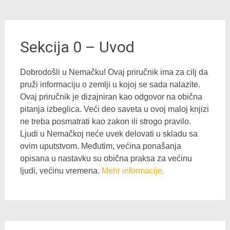
Sekcija 0 – Uvod
Dobrodošli u Nemačku! Ovaj priručnik ima za cilj da
pruži informaciju o zemlji u kojoj se sada nalazite.
Ovaj priručnik je dizajniran kao odgovor na obična
pitanja izbeglica. Veći deo saveta u ovoj maloj knjizi
ne treba posmatrati kao zakon ili strogo pravilo.
Ljudi u Nemačkoj neće uvek delovati u skladu sa
ovim uputstvom. Međutim, većina ponašanja
opisana u nastavku su obična praksa za većinu
ljudi, većinu vremena.
Mehr informacije.