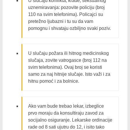
U slučaju konflikta, krađe, seksualnog
uznemiravanjа: pozovite policiju (broj
110 na svim telefonima). Policajci su
pretežno ljubazni i tu su da vam
pomognu i shvataju ozbiljno svaki poziv.
U slučaju požara ili hitnog medicinskog
slučaja, zovite vatrogasce (broj 112 na
svim telefonima). Ovaj broj se koristi
samo za naj hitnije slučaje. Isto važi i za
hitnu pomoć i za bolnice.
Ako vam bude trebao lekar, izbeglice
prvo moraju da konsultiraju zavod za
socijalno osiguranjе. Lekarske ordinacije
rade od 8 sati ujutru do 12, i isito tako