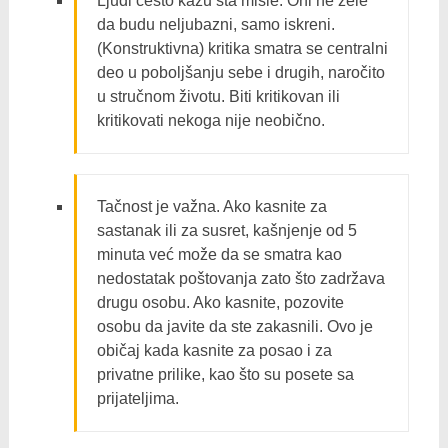
Ljudi često kažu šta misle. Oni ne žele
da budu neljubazni, samo iskreni.
(Konstruktivna) kritika smatra se centralni
deo u poboljšanju sebe i drugih, naročito
u stručnom životu. Biti kritikovan ili
kritikovati nekoga nije neobično.
Tačnost je važna. Ako kasnite za
sastanak ili za susret, kašnjenje od 5
minuta već može da se smatra kao
nedostatak poštovanja zato što zadržаvа
drugu osobu. Ako kasnite, pozovite
osobu da javite da ste zakasnili. Ovo je
običaj kada kasnite za posao i za
privatne prilike, kao što su posete sa
prijateljima.