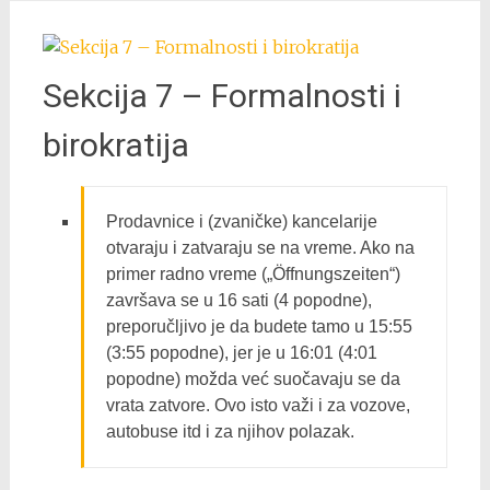
Sekcija 7 – Formalnosti i
birokratija
Prodavnice i (zvaničke) kancelarije
otvaraju i zatvaraju se na vreme. Ako na
primer radno vreme („Öffnungszeiten“)
završava se u 16 sati (4 popodne),
preporučljivo je da budete tamo u 15:55
(3:55 popodne), jer je u 16:01 (4:01
popodne) možda već suočavaju se da
vrata zatvore. Ovo isto važi i za vozove,
autobuse itd i za njihov polazak.