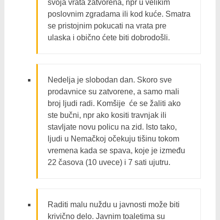
svoja vrata zatvorena, npr u velikim
poslovnim zgradama ili kod kuće. Smatra
se pristojnim pokucati na vrata pre
ulaska i obično ćete biti dobrodošli.
Nedelja je slobodan dan. Skoro sve
prodavnice su zatvorene, a samo mali
broj ljudi radi. Komšije će se žaliti ako
ste bučni, npr ako kositi travnjak ili
stavljate novu policu na zid. Isto tako,
ljudi u Nemačkoj očekuju tišinu tokom
vremena kada se spava, koje je između
22 časova (10 uvece) i 7 sati ujutru.
Raditi malu nuždu u javnosti može biti
krivično delo. Javnim toaletima su