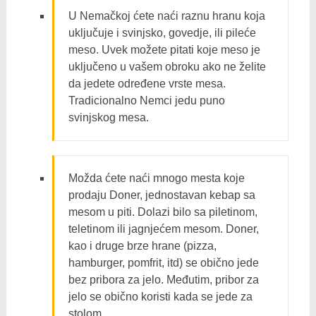
U Nemačkoj ćete naći raznu hranu koja
uključuje i svinjsko, govedje, ili pileće
meso. Uvek možete pitati koje meso je
uključeno u vašem obroku ako ne želite
da jedete određene vrste mesa.
Tradicionalno Nemci jedu puno
svinjskog mesa.
Možda ćete naći mnogo mesta koje
prodaju Doner, jednostavan kebap sa
mesom u piti. Dolazi bilo sa piletinom,
teletinom ili jagnjećem mesom. Doner,
kao i druge brze hrane (pizza,
hamburger, pomfrit, itd) se obično jede
bez pribora za jelo. Međutim, pribor za
jelo se obično koristi kada se jede za
stolom.