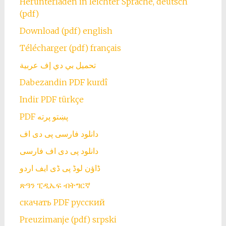
Herunterladen in leichter Sprache, deutsch
(pdf)
Download (pdf) english
Télécharger (pdf) français
تحميل بي دي إف عربية
Dabezandin PDF kurdî
Indir PDF türkçe
PDF پښتو پرته
دانلود فارسی پی دی اف
دانلود پی دی اف فارسی
ڈاؤن لوڈ پی ڈی ایف اردو
ጽዓን ፒዲኤፍ ብትግርኛ
скачать PDF русский
Preuzimanje (pdf) srpski