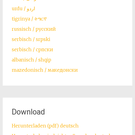
urdu / اردو
tigrinya / ትግርኛ
russisch / русский
serbisch / srpski
serbisch / српски
albanisch / shqip
mazedonisch / македонски
Download
Herunterladen (pdf) deutsch