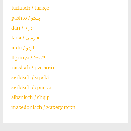
türkisch / türkçe
farsi / ‏فارسی
urdu / اردو
tigrinya / ትግርኛ
russisch / русский
serbisch / srpski
serbisch / српски
albanisch / shqip
mazedonisch / македонски