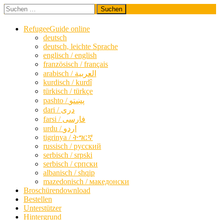
Zum
Suchen
A Guide for Communication and Orientation in Germany
Inhalt
nach:
Refugee Guide.de | A Guide for Communication and
springen
Orientation in Germany
RefugeeGuide online
deutsch
deutsch, leichte Sprache
englisch / english
französisch / français
arabisch / العربية
kurdisch / kurdî
türkisch / türkçe
farsi / ‏فارسی
urdu / اردو
tigrinya / ትግርኛ
russisch / русский
serbisch / srpski
serbisch / српски
albanisch / shqip
mazedonisch / македонски
Broschürendownload
Bestellen
Unterstützer
Hintergrund