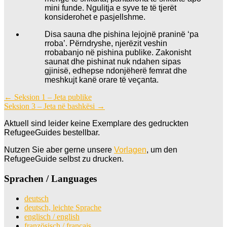
mini funde. Ngulitja e syve te të tjerët
konsiderohet e pasjellshme.
Disa sauna dhe pishina lejojnë praninë ‘pa
rroba’. Përndryshe, njerëzit veshin
rrobabanjo në pishina publike. Zakonisht
saunat dhe pishinat nuk ndahen sipas
gjinisë, edhepse ndonjëherë femrat dhe
meshkujt kanë orare të veçanta.
Beitragsnavigation
←
Seksion 1 – Jeta publike
Seksion 3 – Jeta në bashkësi
→
Aktuell sind leider keine Exemplare des gedruckten
RefugeeGuides bestellbar.
Nutzen Sie aber gerne unsere
Vorlagen
, um den
RefugeeGuide selbst zu drucken.
Sprachen / Languages
deutsch
deutsch, leichte Sprache
englisch / english
französisch / français