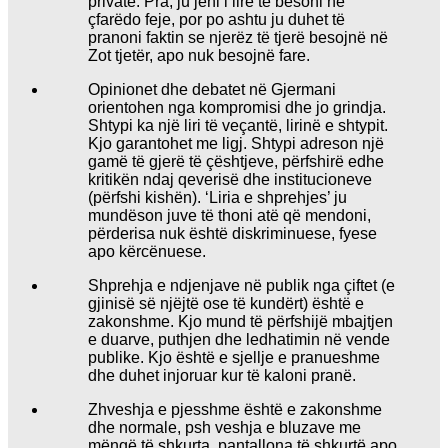
private. Pra, ju jeni i lirë të besoni në
çfarëdo feje, por po ashtu ju duhet të
pranoni faktin se njerëz të tjerë besojnë në
Zot tjetër, apo nuk besojnë fare.
Opinionet dhe debatet në Gjermani
orientohen nga kompromisi dhe jo grindja.
Shtypi ka një liri të veçantë, lirinë e shtypit.
Kjo garantohet me ligj. Shtypi adreson një
gamë të gjerë të çështjeve, përfshirë edhe
kritikën ndaj qeverisë dhe institucioneve
(përfshi kishën). ‘Liria e shprehjes’ ju
mundëson juve të thoni atë që mendoni,
përderisa nuk është diskriminuese, fyese
apo kërcënuese.
Shprehja e ndjenjave në publik nga çiftet (e
gjinisë së njëjtë ose të kundërt) është e
zakonshme. Kjo mund të përfshijë mbajtjen
e duarve, puthjen dhe ledhatimin në vende
publike. Kjo është e sjellje e pranueshme
dhe duhet injoruar kur të kaloni pranë.
Zhveshja e pjesshme është e zakonshme
dhe normale, psh veshja e bluzave me
mëngë të shkurta, pantallona të shkurtë apo