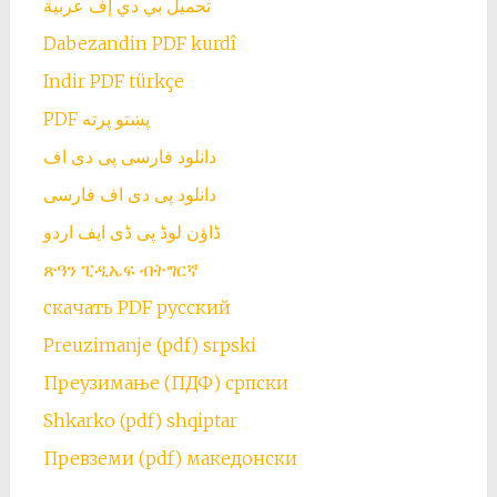
تحميل بي دي إف عربية
Dabezandin PDF kurdî
Indir PDF türkçe
PDF پښتو پرته
دانلود فارسی پی دی اف
دانلود پی دی اف فارسی
ڈاؤن لوڈ پی ڈی ایف اردو
ጽዓን ፒዲኤፍ ብትግርኛ
скачать PDF русский
Preuzimanje (pdf) srpski
Преузимање (ПДФ) српски
Shkarko (pdf) shqiptar
Превземи (pdf) македонски