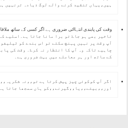
ہیں،یہاں تنقید کرنے والے لوگ ذیادہ ترنہیں ہو
تاخیر بھی ہو جاۓ تو برا مانا جاتا ہے۔اسلیے کے
آپ وقت پر نہیں پہنچ سکتے تو اس بندے کو ٹیلیفون
چاہیے تاکہ وہ آپ کا انتظار نہ کرۓ۔ وقت کی پاب
کے ساتھ اور ہر معاملے میں بہت ضروری ہے۔
اگر آپ کوکوئی چیز پیش کرتا ہے تو،،نہ شکریہ،،ک
اور،،بیتے،،یا،،گیرنے،،کو ہاں سمجھا جاتا ہے