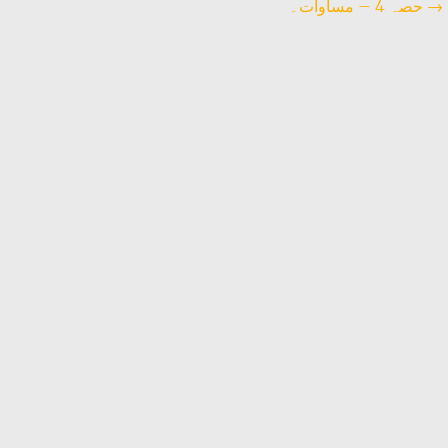
→
حصہ 4 – مساوات۔