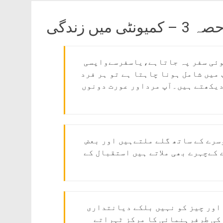
ہ 3 – کميونٹی ميں زندگی
کوئی سفر پہ جاتاہے،یاسفرسےواپسی
میں شامل ہونا چاہتا ہے تو ہر فرد
 دیکھتے ہیں۔آپ مرداور عورت دونوں
سرے کے ساتھ گلے ملتےہیں اور بعض
کےچہرے بھی ملاتے ہیں استقبال کے
اور چیز کو نہیں بلکے دیانتداری
 کی طرفرہنمائی کا مرکز ٹہراتے