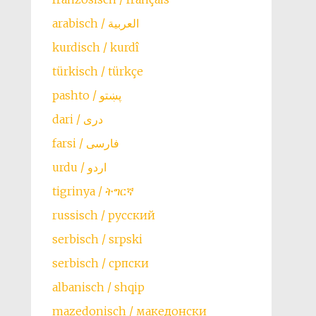
arabisch / العربية
kurdisch / kurdî
türkisch / türkçe
farsi / ‏فارسی
urdu / اردو
tigrinya / ትግርኛ
russisch / русский
serbisch / srpski
serbisch / српски
albanisch / shqip
mazedonisch / македонски