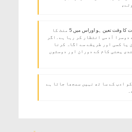
تے،
وقت کی پابندی انتہاائی ضروری ہے اگر کسی کے ساتھ ملاقات کا وقت تعین ہو اوراس میں 5 منٹ کا
 دوسرا آدمی انتظار کر رہا ہے۔اگر
 یا کسی اور طریقے سے اگاہ کرنا
ندی یعنی کام کے دوران اور دوستوں
و ادب کے سا تھ نہیں سمجھا جاتا ہے
۔