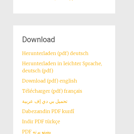
Download
Herunterladen (pdf) deutsch
Herunterladen in leichter Sprache,
deutsch (pdf)
Download (pdf) english
Télécharger (pdf) français
تحميل بي دي إف عربية
Dabezandin PDF kurdî
Indir PDF türkçe
PDF پښتو پرته