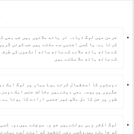
حص
جرمن میں لوگ ذیادہ تر ہاتھ ملاتیں ہیں جب بھی 
کرتا ہے۔یا کسی اجنبی سے ملتے ہیں جب کوئی گروپ 
کے ساتھ ہاتھ ملانے کے ساتھ ساتھ آنکھوں کی طرف
کے ساتھ ہاتھ ملا سکتے ہیں
دوستوں کا استقبال کرتے ہوۓ یہاں پر لوگ ایک دو
جگہوں پربوسہ بھی دیتےہیں مخالف جنس ایک دوسرے 
طور پر جن کا مل ملاپ غیر جنسی ارادے کا ہوتا ہے۔
لوگ اکثر وہی بولتےہیں جو وہ سوچتے ہیں،وہ کسی 
کو چاہتے ہیں،کسی بھی تنقید کو اپنے لیے بہتری