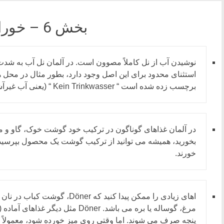
بخش 6 – خوراک، نوشیدنی، کشیدن سگرت
نوشیدن آب از نل کاملاً مصوون است. در آلمان نل آب به شد
استثنای محدود برای این اصل وجود دارد، بطور مثال در محل 
برچسب زده شده است “ Kein Trinkwasser “ (یعنی آب غیرآشامیدنی).
در آلمان غذاهای گوناگون در ترکیب خود گوشت خوک، گاو و م
بخورید، همیشه می توانید از ترکیب گوشت یک محصول بپرسید
خورند.
اهای زیادی را ممکن پیدا کنید که 
مرغ، گوساله یا بره می باشد. Döner م
پنجه صرف می شوند. اما وقتی روی میز خورده شود، معمولاً ا