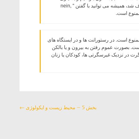
جرمن ها هیچ گونه الکولی نمی نوشند. اگر به شما شراب تعارف شد، همیشه می توانید با گفتن “ nein,
وع است. در رستورانت ها و در ایستگاه های
. بصورت عموم رفتن به بیرون و یا بالکن
ت در نزدیک غیرسگرتی ها، کودکان یا زنان
Beitragsnavigation
بخش 5 – محیط زیست و ایکولوژی
←