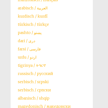
arabisch / العربية
kurdisch / kurdî
türkisch / türkçe
farsi / ‏فارسی
urdu / اردو
tigrinya / ትግርኛ
russisch / русский
serbisch / srpski
serbisch / српски
albanisch / shqip
mazedonisch / македонски