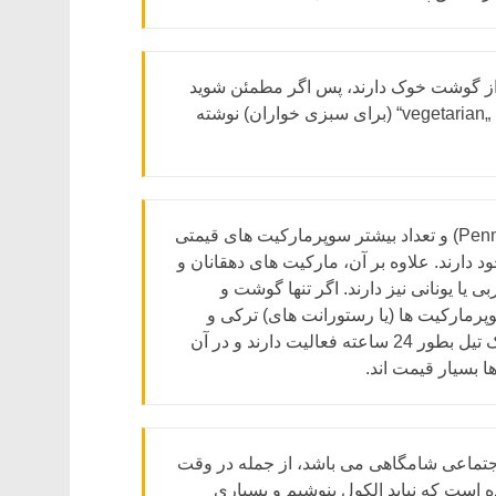
از گوشت خوک دارند، پس اگر مطمئن شوید
شیرینی تان حلال است، از آنهایی بخرید که روی برچسب شان „vegetarian“ (برای سبزی خواران) نوشته
رمنی انواع فروشگاه های تخفیف دهنده (مثل ALDI, LIDL وPenny) و تعداد بیشتر سوپرمارکیت های قیمتی
را در خود دارند. علاوه بر آن، مارکیت های دهقانان و
 یونانی نیز دارند. اگر تنها گوشت و
سوپرمارکیت ها (یا رستورانت های) ترکی و
عربی پیدا کنید. خلاف سوپرمارکیت ها، برخی ایستگاه های تانک تیل بطور 24 ساعته فعالیت دارند و در آن
 بسیار قیمت اند.
تماعی شامگاهی می باشد، از جمله در وقت
ده است که نباید الکول بنوشیم و بسیاری