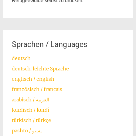
RefugeeGuide selbst zu drucken.
Sprachen / Languages
deutsch
deutsch, leichte Sprache
englisch / english
französisch / français
arabisch / العربية
kurdisch / kurdî
türkisch / türkçe