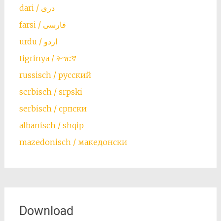
farsi / ‏فارسی
urdu / اردو
tigrinya / ትግርኛ
russisch / русский
serbisch / srpski
serbisch / српски
albanisch / shqip
mazedonisch / македонски
Download