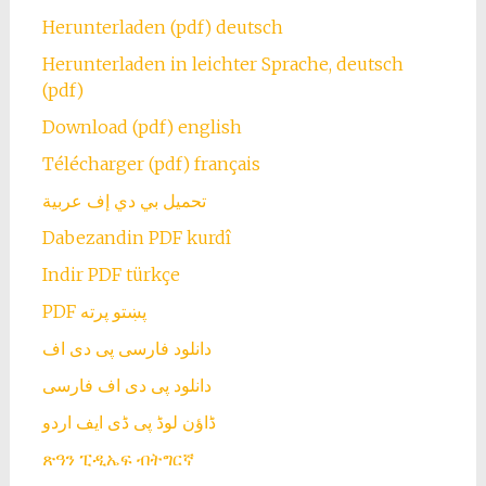
Herunterladen (pdf) deutsch
Herunterladen in leichter Sprache, deutsch
(pdf)
Download (pdf) english
Télécharger (pdf) français
تحميل بي دي إف عربية
Dabezandin PDF kurdî
Indir PDF türkçe
PDF پښتو پرته
دانلود فارسی پی دی اف
دانلود پی دی اف فارسی
ڈاؤن لوڈ پی ڈی ایف اردو
ጽዓን ፒዲኤፍ ብትግርኛ